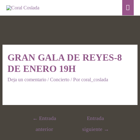
GRAN GALA DE REYES-8
DE ENERO 19H
Deja un comentario
/
Concierto
/ Por
coral_coslada
←
Entrada
Entrada
anterior
siguiente
→