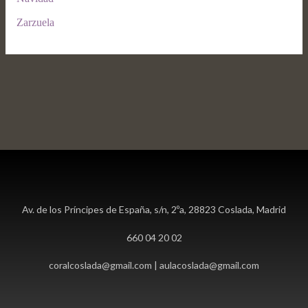
Zarzuela
Av. de los Príncipes de España, s/n, 2ºa, 28823 Coslada, Madrid
660 04 20 02
coralcoslada@gmail.com | aulacoslada@gmail.com