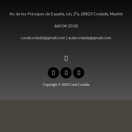
Av. de los Príncipes de España, s/n, 2ºa, 28823 Coslada, Madrid
660 04 20 02
coralcoslada@gmail.com | aulacoslada@gmail.com
Copyright © 2026 Coral Coslada